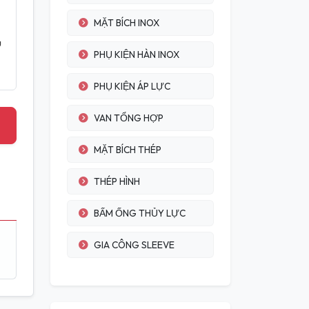
MẶT BÍCH INOX
u
PHỤ KIỆN HÀN INOX
PHỤ KIỆN ÁP LỰC
VAN TỔNG HỢP
MẶT BÍCH THÉP
THÉP HÌNH
BẤM ỐNG THỦY LỰC
GIA CÔNG SLEEVE