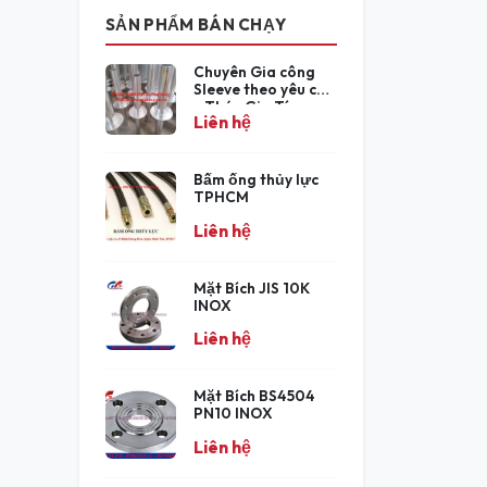
SẢN PHẨM BÁN CHẠY
Chuyên Gia công
Sleeve theo yêu cầu
- Thép Gia Tín
Liên hệ
Bấm ống thủy lực
TPHCM
Liên hệ
Mặt Bích JIS 10K
INOX
Liên hệ
Mặt Bích BS4504
PN10 INOX
Liên hệ