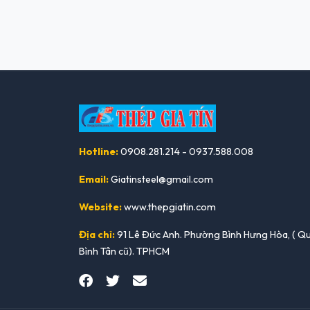
Hotline:
0908.281.214 - 0937.588.008
Email:
Giatinsteel@gmail.com
Website:
www.thepgiatin.com
Địa chỉ:
91 Lê Đức Anh. Phường Bình Hưng Hòa, ( Q
Bình Tân cũ). TPHCM