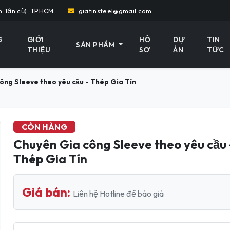
h Tân cũ). TPHCM
giatinsteel@gmail.com
G
GIỚI
HỒ
DỰ
TIN
SẢN PHẨM
THIỆU
SƠ
ÁN
TỨC
ông Sleeve theo yêu cầu - Thép Gia Tín
CÒN HÀNG
Chuyên Gia công Sleeve theo yêu cầu 
Thép Gia Tín
Giá bán:
Liên hệ Hotline để báo giá