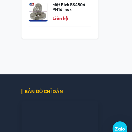
Mặt Bích BS4504
PN16 inox
Liên hệ
BẢN ĐỒ CHỈ DẪN
Zalo