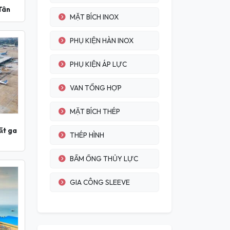
Tân
MẶT BÍCH INOX
PHỤ KIỆN HÀN INOX
PHỤ KIỆN ÁP LỰC
VAN TỔNG HỢP
MẶT BÍCH THÉP
ất ga
THÉP HÌNH
BẤM ỐNG THỦY LỰC
GIA CÔNG SLEEVE