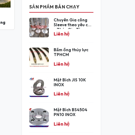
SẢN PHẨM BÁN CHẠY
Chuyên Gia công
ong
Sleeve theo yêu cầu
- Thép Gia Tín
Liên hệ
Bấm ống thủy lực
TPHCM
Liên hệ
Mặt Bích JIS 10K
INOX
Liên hệ
Mặt Bích BS4504
PN10 INOX
Liên hệ