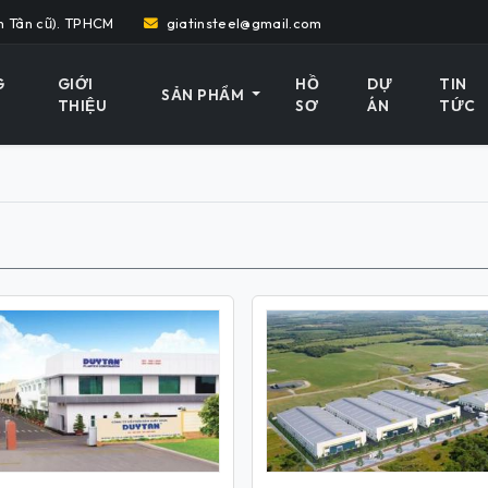
h Tân cũ). TPHCM
giatinsteel@gmail.com
G
GIỚI
HỒ
DỰ
TIN
SẢN PHẨM
THIỆU
SƠ
ÁN
TỨC