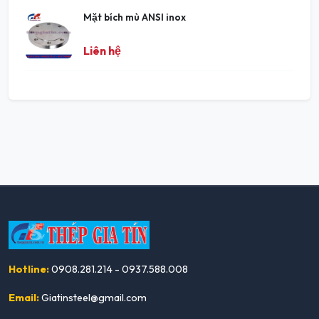
Mặt bích mù ANSI inox
Liên hệ
Hotline:
0908.281.214 - 0937.588.008
Email:
Giatinsteel@gmail.com