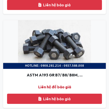
Liên hệ báo giá
HOTLINE: 0908.281.214 - 0937.588.008
ASTM A193 GR B7/ B8/ B8M, …
Liên hệ để báo giá
Liên hệ báo giá