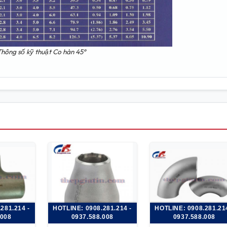
Thông số kỹ thuật Co hàn 45°
281.214 -
HOTLINE: 0908.281.214 -
HOTLINE: 0908.281.214
.008
0937.588.008
0937.588.008