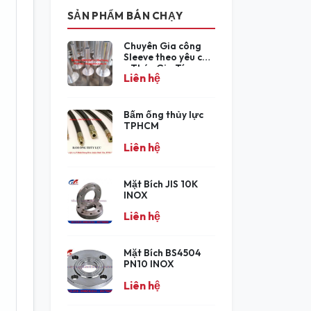
SẢN PHẨM BÁN CHẠY
Chuyên Gia công
Sleeve theo yêu cầu
- Thép Gia Tín
Liên hệ
Bấm ống thủy lực
TPHCM
Liên hệ
Mặt Bích JIS 10K
INOX
Liên hệ
Mặt Bích BS4504
PN10 INOX
Liên hệ