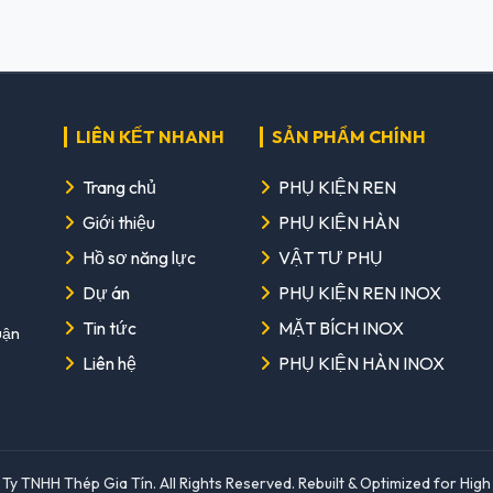
LIÊN KẾT NHANH
SẢN PHẨM CHÍNH
Trang chủ
PHỤ KIỆN REN
Giới thiệu
PHỤ KIỆN HÀN
Hồ sơ năng lực
VẬT TƯ PHỤ
Dự án
PHỤ KIỆN REN INOX
Tin tức
MẶT BÍCH INOX
uận
Liên hệ
PHỤ KIỆN HÀN INOX
y TNHH Thép Gia Tín. All Rights Reserved. Rebuilt & Optimized for Hig