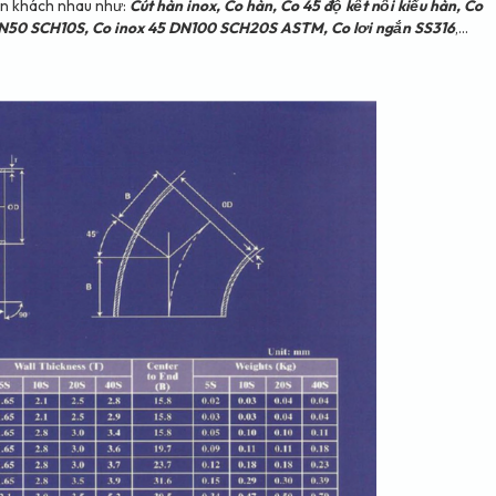
tên khách nhau như:
Cút hàn inox, Co hàn, Co 45 độ kết nối kiểu hàn, Co
 DN50 SCH10S, Co inox 45 DN100 SCH20S ASTM, Co lơi ngắn SS316
,...