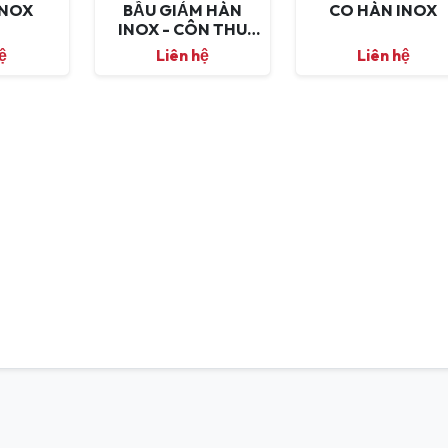
INOX
BẦU GIẢM HÀN
CO HÀN INOX
INOX - CÔN THU
INOX
ệ
Liên hệ
Liên hệ