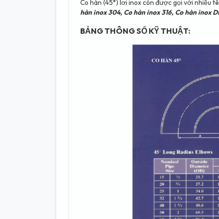
Co hàn (45°) lơi inox còn được gọi với nhiều 
hàn inox 304, Co hàn inox 316, Co hàn inox
BẢNG THÔNG SỐ KỸ THUẬT: