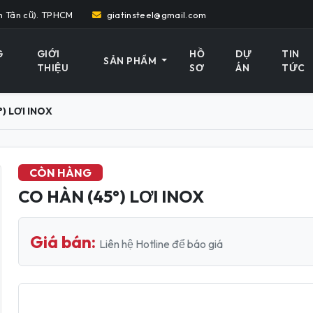
h Tân cũ). TPHCM
giatinsteel@gmail.com
G
GIỚI
HỒ
DỰ
TIN
SẢN PHẨM
THIỆU
SƠ
ÁN
TỨC
°) LƠI INOX
CÒN HÀNG
CO HÀN (45°) LƠI INOX
Giá bán:
Liên hệ Hotline để báo giá