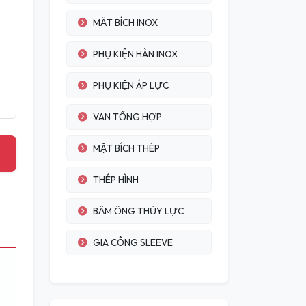
MẶT BÍCH INOX
PHỤ KIỆN HÀN INOX
PHỤ KIỆN ÁP LỰC
VAN TỔNG HỢP
MẶT BÍCH THÉP
THÉP HÌNH
BẤM ỐNG THỦY LỰC
GIA CÔNG SLEEVE