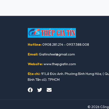
Hotline:
0908.281.214 - 0937.588.008
Email:
Giatinsteel@gmail.com
Website:
www.thepgiatin.com
Địa chỉ:
91 Lê Đức Anh. Phường Bình Hưng Hòa, ( Q
Bình Tân cũ). TPHCM
© 2026 Công T