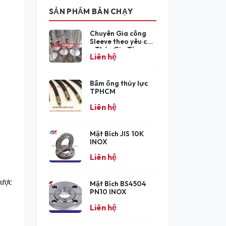
SẢN PHẨM BÁN CHẠY
Chuyên Gia công
Sleeve theo yêu cầu
- Thép Gia Tín
Liên hệ
Bấm ống thủy lực
TPHCM
Liên hệ
Mặt Bích JIS 10K
INOX
Liên hệ
được
Mặt Bích BS4504
PN10 INOX
Liên hệ