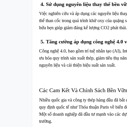
4. Sử dụng nguyên liệu thay thế bền v
Việc nghiên cứu và áp dụng các nguyên liệu thay
thế than cốc trong quá trình khử oxy của quặng s
hứa hẹn giúp giảm đáng kể lượng CO2 phát thải.
5. Tăng cường áp dụng công nghệ 4.0 v
Công nghệ 4.0, bao gồm trí tuệ nhân tạo (AI), Int
ưu hóa quy trình sản xuất thép, giảm tiêu thụ nă
nguyên liệu và cải thiện hiệu suất sản xuất.
Các Cam Kết Và Chính Sách Bền Vữn
Nhiều quốc gia và công ty thép hàng đầu đã bắt
quy định quốc tế như Thỏa thuận Paris về biến đ
Một số doanh nghiệp đã đầu tư mạnh vào các dự 
trường.