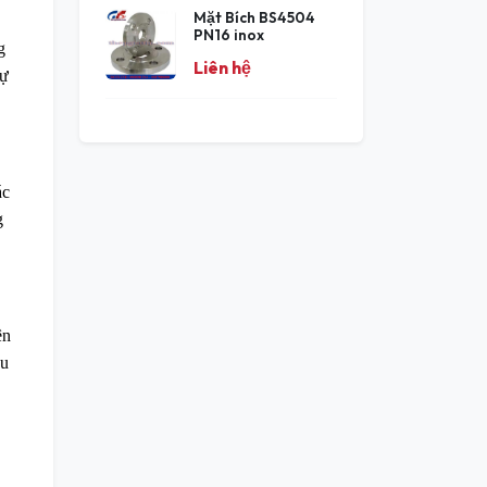
Mặt Bích BS4504
PN16 inox
g
Liên hệ
Sự
ác
g
ên
êu