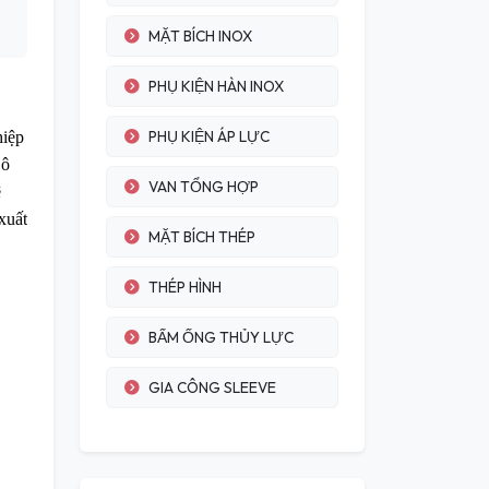
MẶT BÍCH INOX
PHỤ KIỆN HÀN INOX
PHỤ KIỆN ÁP LỰC
hiệp
 ô
VAN TỔNG HỢP
ệ
xuất
MẶT BÍCH THÉP
THÉP HÌNH
BẤM ỐNG THỦY LỰC
GIA CÔNG SLEEVE