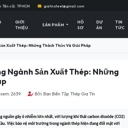
h Tân cũ). TPHCM
giatinsteel@gmail.com
G
GIỚI
HỒ
DỰ
TIN
SẢN PHẨM
THIỆU
SƠ
ÁN
TỨC
Sản Xuất Thép: Những Thách Thức Và Giải Pháp
ng Ngành Sản Xuất Thép: Những
áp
 xem: 2639
Bởi: Ban Biên Tập Thép Gia Tín
ng nguồn gây ô nhiễm lớn nhất, với lượng khí thải carbon dioxide (CO2)
cầu. Việc bảo vệ môi trường trong ngành thép hiện đang đối mặt với