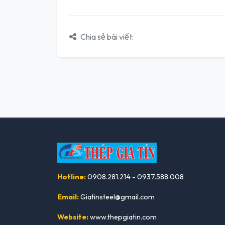
Chia sẻ bài viết:
Hotline:
0908.281.214 - 0937.588.008
Email:
Giatinsteel@gmail.com
Website:
www.thepgiatin.com