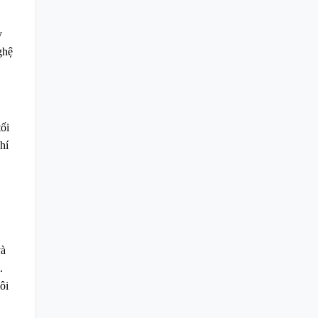
y
ghệ
tối
hí
và
.
ôi