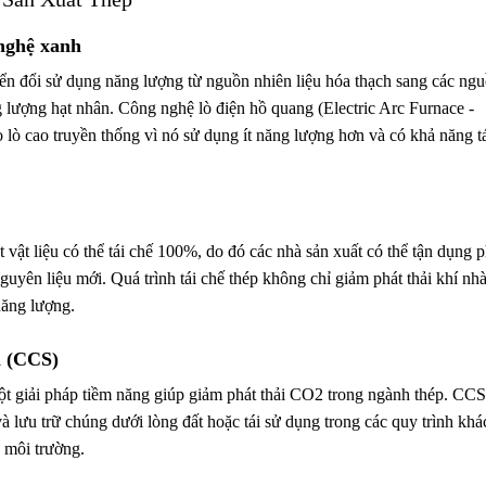
 nghệ xanh
yển đổi sử dụng năng lượng từ nguồn nhiên liệu hóa thạch sang các ng
ng lượng hạt nhân. Công nghệ lò điện hồ quang (Electric Arc Furnace -
ò cao truyền thống vì nó sử dụng ít năng lượng hơn và có khả năng t
 vật liệu có thể tái chế 100%, do đó các nhà sản xuất có thể tận dụng 
 nguyên liệu mới. Quá trình tái chế thép không chỉ giảm phát thải khí nh
năng lượng.
n (CCS)
ột giải pháp tiềm năng giúp giảm phát thải CO2 trong ngành thép. CCS
và lưu trữ chúng dưới lòng đất hoặc tái sử dụng trong các quy trình khá
a môi trường.