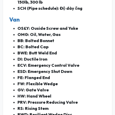
150lb, 300 lb
SCH (Pipe schedule): Độ dày ống
Van
OS&Y: Ouside Screw and Yoke
OMG: Oil, Water, Gas
BB: Bolted Bonnet
BC: Bolted Cap
BWE: Butt Weld End
DI: Ductile Iron
ECV: Emergency Control Valve
ESD: Emergency Shut Down
FE: Flanged End
FW: Flexible Wedge
GV: Gate Valve
HW: Hand Wheel
PRV: Pressure Reducing Valve
RS: Rising Stem
RWD: Resilient Wedge Disc