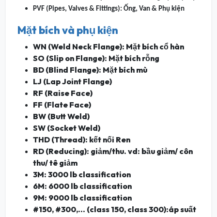
PVF (Pipes, Valves & Fittings): Ống, Van & Phụ kiện
Mặt bích và phụ kiện
WN (Weld Neck Flange): Mặt bích cổ hàn
SO (Slip on Flange): Mặt bích rỗng
BD (Blind Flange): Mặt bích mù
LJ (Lap Joint Flange)
RF (Raise Face)
FF (Flate Face)
BW (Butt Weld)
SW (Socket Weld)
THD (Thread): kết nối Ren
RD (Reducing): giảm/thu. vd: bầu giảm/ côn
thu/ tê giảm
3M: 3000 lb classification
6M: 6000 lb classification
9M: 9000 lb classification
#150, #300,... (class 150, class 300):áp suất