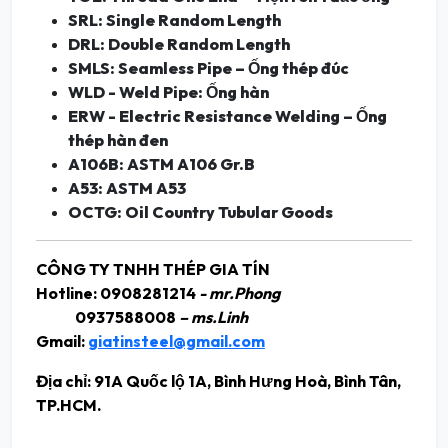
SRL: Single Random Length
DRL: Double Random Length
SMLS: Seamless Pipe – Ống thép đúc
WLD - Weld Pipe: Ống hàn
ERW - Electric Resistance Welding – Ống
thép hàn đen
A106B: ASTM A106 Gr.B
A53: ASTM A53
OCTG: Oil Country Tubular Goods
CÔNG TY TNHH THÉP GIA TÍN
Hotline: 0908281214
- mr.Phong
0937588008
– ms.Linh
Gmail:
giatinsteel@gmail.com
Địa chỉ: 91A Quốc lộ 1A, Bình Hưng Hoà, Bình Tân,
TP.HCM.