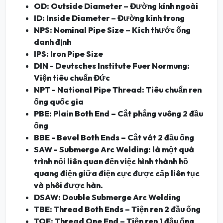
OD: Outside Diameter – Đường kính ngoài
ID: Inside Diameter – Đường kính trong
NPS: Nominal Pipe Size – Kích thước ống
danh định
IPS: Iron Pipe Size
DIN - Deutsches Institute Fuer Normung:
Viện tiêu chuẩn Đức
NPT - National Pipe Thread: Tiêu chuẩn ren
ống quốc gia
PBE: Plain Both End – Cắt phẳng vuông 2 đầu
ống
BBE - Bevel Both Ends – Cắt vát 2 đầu ống
SAW - Submerge Arc Welding: là một quá
trình nối liên quan đến việc hình thành hồ
quang điện giữa điện cực được cấp liên tục
và phôi được hàn.
DSAW: Double Submerge Arc Welding
TBE: Thread Both Ends – Tiện ren 2 đầu ống
TOE: Thread One End – Tiện ren 1 đầu ống