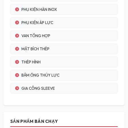
PHỤ KIỆN HÀN INOX
PHỤ KIỆN ÁP LỰC
VAN TỔNG HỢP
MẶT BÍCH THÉP
THÉP HÌNH
BẤM ỐNG THỦY LỰC
GIA CÔNG SLEEVE
SẢN PHẨM BÁN CHẠY